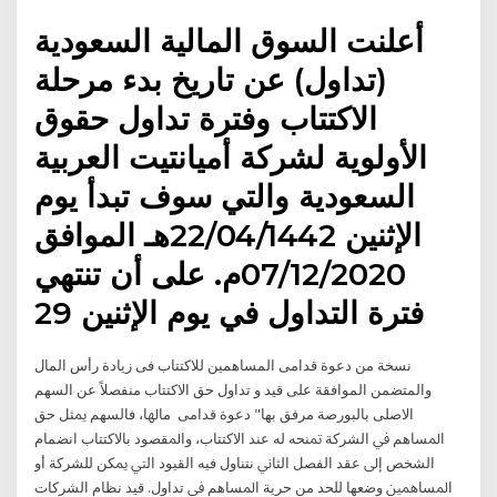
أعلنت السوق المالية السعودية
(تداول) عن تاريخ بدء مرحلة
الاكتتاب وفترة تداول حقوق
الأولوية لشركة أميانتيت العربية
السعودية والتي سوف تبدأ يوم
الإثنين 22/04/1442هـ الموافق
07/12/2020م. على أن تنتهي
فترة التداول في يوم الإثنين 29
نسخة من دعوة قدامى المساهمين للاكتتاب فى زيادة رأس المال
والمتضمن الموافقة على قيد و تداول حق الاكتتاب منفصلاً عن السهم
الاصلى بالبورصة مرفق بها" دعوة قدامى ﻣﺎﳍﺎ، ﻓﺎﻟﺴﻬﻢ ﳝﺜﻞ ﺣﻖ
اﳌﺴﺎﻫﻢ ﰲ اﻟﺸﺮﻛﺔ ﲤﻨﺤﻪ ﻟﻪ ﻋﻨﺪ اﻻﻛﺘﺘﺎب، واﳌﻘﺼﻮد ﺑﺎﻻﻛﺘﺘﺎب اﻧﻀﻤﺎم
اﻟﺸﺨﺺ إﱃ ﻋﻘﺪ اﻟﻔﺼﻞ اﻟﺜﺎﱐ ﻧﺘﻨﺎول ﻓﻴﻪ اﻟﻘﻴﻮد اﻟﱵ ﳝﻜﻦ ﻟﻠﺸﺮﻛﺔ أو
اﳌﺴﺎﳘﲔ وﺿﻌﻬﺎ ﻟﻠﺤﺪ ﻣﻦ ﺣﺮﻳﺔ اﳌﺴﺎﻫﻢ ﰲ ﺗﺪاول. قيد نظام الشركات