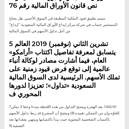
نص قانون الأوراق المالية رقم 76
سيتم تطبيق قيود الملكية المطبقة في السوق الأجنبي. هل يحتاج
المستثمر حساب في شركة مركز إيداع الأوراق المالية السعودية "إيداع"
من أجل تداول الأسهم في السوق المالية
5 تشرين الثاني (نوفمبر) 2019 العالم
يتسابق لمعرفة تفاصيل اكتتاب «أرامكو»
العام، فيما أشارت مصادر لوكالة أنباء
عالمية إلى توقع فرض قيود زمنية على
تملك الأسهم. الرئيسية لدى السوق المالية
السعودية «تداول»؛ تعزيزا لدورها
المحوري ف
7‏‏/6‏‏/1442 بعد الهجرة ويصبح التداول من هذه اللحظة مبدءا وحقا لا يمكن
إلغاؤه وإن من الممكن تقييده (8) ويتضح أن المشرع قد ربط تداول الأسهم
باكتساب الشخصية المعنوية حيث يبدأ باكتسابها وينتهي بفقدانها بعد
التصفية (9