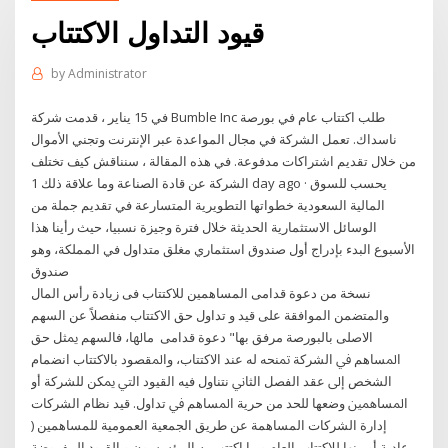
قيود التداول الاكتتاب
by
Administrator
في 15 يناير ، قدمت شركة Bumble Inc طلب اكتتاب عام في بورصة
ناسداك. تعمل الشركة في مجال المواعدة عبر الإنترنت وتجني الأموال
من خلال تقديم اشتراكات مدفوعة. في هذه المقالة ، سنناقش كيف تختلف
الشركة عن قادة الصناعة وما علاقة ذلك 1 day ago · يحسب للسوق
المالية السعودية خطواتها التطويرية المتسارعة في تقديم جملة من
الوسائل الاستثمارية الحديثة خلال فترة وجيزة نسبيا، حيث رأينا هذا
الأسبوع البدء بإدراج أول صندوق استثماري مغلق متداول في المملكة، وهو
صندوق
نسخة من دعوة قدامى المساهمين للاكتتاب فى زيادة رأس المال
والمتضمن الموافقة على قيد و تداول حق الاكتتاب منفصلاً عن السهم
الاصلى بالبورصة مرفق بها" دعوة قدامى ﻣﺎﳍﺎ، ﻓﺎﻟﺴﻬﻢ ﳝﺜﻞ ﺣﻖ
اﳌﺴﺎﻫﻢ ﰲ اﻟﺸﺮﻛﺔ ﲤﻨﺤﻪ ﻟﻪ ﻋﻨﺪ اﻻﻛﺘﺘﺎب، واﳌﻘﺼﻮد ﺑﺎﻻﻛﺘﺘﺎب اﻧﻀﻤﺎم
اﻟﺸﺨﺺ إﱃ ﻋﻘﺪ اﻟﻔﺼﻞ اﻟﺜﺎﱐ ﻧﺘﻨﺎول ﻓﻴﻪ اﻟﻘﻴﻮد اﻟﱵ ﳝﻜﻦ ﻟﻠﺸﺮﻛﺔ أو
اﳌﺴﺎﳘﲔ وﺿﻌﻬﺎ ﻟﻠﺤﺪ ﻣﻦ ﺣﺮﻳﺔ اﳌﺴﺎﻫﻢ ﰲ ﺗﺪاول. قيد نظام الشركات
إدارة الشركات المساهمة عن طريق الجمعية العمومية للمساهمين (
عادية أو منها للاكتتاب العام و ما اكتتب به المؤسسون و القيود المفروضة