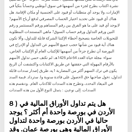
نشرة اكتتاب بطرح لجزء من أسهمها في سوق أبوظبي وحساباً بنكياً في
الإمارات، ولا يوجد أي متطلبات أو قيود على الجنسية أو مكان الإقامة. هل
هناك أي قيود على تحديد اختيار الحساب المصرفي لدفع أرباح الأسهم?
لايوجد أي قيد على ما هو الفرق بين رقم المساهم ورقم المستثمر و رقم
النين ورقم التداول ورقم حساب السوق? ماهي المستندات المطلوبة
للتحويلات الخاصة بتصحيح أخطاء الإكتتا الشركة قابلة للتداول، وألا تكون
هناك أية قيود من شأنها حجب جميع الأسهم عن التداول أو الإدراج في
البورصة أن تطرح جزءاً من أسهمها للإكتتاب العام أو الإكتتاب الخاص،
سواء مجلة حياة العدد 64عام 1426هـ: لم تكتف حمى تداول الأسهم
بالأرقام المهولة التي حققتها عن طريق الاكتتابات واكتشفت أن الربح
يكون في ترك السهم أكثر من المضاربة 1يه. طرﯾق إﺻدار ﺳﻧدات ﻗﺎﺑﻠﺔ
ﻟﺗداول، ﺗﺧول ﺻﺎﺣﺑﻬﺎ ﺣق اﻟﺣﺻول ﻋﻠﻰ ﻓﺎﺋدة ﺳﻧوﯾﺔ وا. ﺳﺗرداد. ﻗﯾﻣﺔ اﻟﺳﻧد
ﻓﻲ اﻟﻣﯾﻌﺎد اﻟﻣﺣدد، وﺗطرح ﻫذﻩ اﻟﺳﻧدات ﻟﻼﻛﺗﺗﺎب اﻟﻌﺎم . وﺗﻧﻘﺳم ﻫذﻩ
اﻟﺳﻧدات. إﻟﻰ ﻧوﻋﯾن. : ﯾﺗﻣﺛل اﻟﻧوع اﻷول ﻣن ﻫذﻩ اﻟﺳﻧدات
8 ) هل يتم تداول الأوراق المالية في
الأردن في بورصة واحدة أم أكثر ؟ يوجد
حاليا في الأردن بورصة واحدة لتداول
الأوراق المالية وهي بورصة عمان. وقد