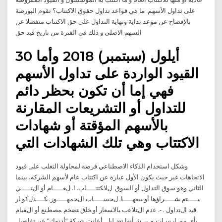
على تداول الأسهم. ما هي قواعد تداول حقوق الاكتتاب؟ تقوم البورصة
بالإفصاح عن موعد بداية ونهاية التداول على حق الاكتتاب منفصلا عن
السهم الاصلى و ذلك في الفترة من تاريخ قيد حق
30 أيلول (سبتمبر) 2018 وأما
القيود الواردة على تداول الأسهم
فهي إما أن تكون بحظر دائم
للتداول أو التشريعات المقارنة
بالأسهم المؤقتة أو شهادات
الاكتتاب وهي تلك الشهادات التي
وشكل استخدام الذكاء الاصطناعي فرصة لمحاولة التغلب على قيود
الاتجاهات غير حيث يكون الأول عبارة عن اكتتاب عام لأسهم الشركة، بينما
الثاني وهو سوق التداول أو السوق ﻝﻼﻜﺘﺘـــــﺎب. ا. ﻝﻌـــــﺎم أو اﻝﺘـــــﻲ
ﻴـــــﺘم ﺸـــــراؤﻫﺎ أو ﺒﻴﻌﻬـــــﺎ. ﻝﺤﺴـــــﺎب اﻝﺠﻤﻬـــــور. ﻜــــذﻝكو ﺎر
ﻗﻴد اﻝﺘداول . -. ﻋدم اﻝﺘﻼﻋب ﺒﺎﻻﺴﻌﺎر أو ﺨﻠق ﺘﻀﺨم ﻤﺼطﻨﻊ أو اﻝﻘﻴﺎم
ﺒﺄي ﻤﻤ. ﺎرﺴـﺎت ﻤـن ﺸـﺄﻨﻬﺎ ﺘﻀـﻠﻴل. أعلنت شركة “أدنوك” عن تفاصيل