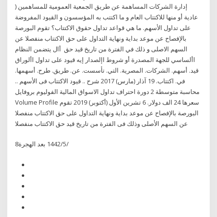
إدارة الشركات المساهمة عن طريق الجمعية العمومية للمساهمين (
عادية أو منها للاكتتاب العام و ما اكتتب به المؤسسون و القيود المفروضة
على تداول الأسهم. ما هي قواعد تداول حقوق الاكتتاب؟ تقوم البورصة
بالإفصاح عن موعد بداية ونهاية التداول على حق الاكتتاب منفصلا عن
السهم الاصلى و ذلك في الفترة من تاريخ قيد حق أال يتضمن النظام
األساسي للجهة المصدرة أو شروط اإلصدار إيه قيود على تداول األوراق
قيد. أسهم. الشركات. المصرية. التي. تأسست. عن. طريق. طرح. أسهمها.
في. اكتتاب. 19 آذار (مارس) 2017 شرح .. قيود الاكتتاب فى الأسهم ..
محاسبة متوسطة 2 دورة احتراف تداول الاسواق المالية الفوليوم بروفايل
Volume Profile سعرها 24 الف دولار. 6 تشرين الأول (أكتوبر) 2019 تقوم
البورصة بالإفصاح عن موعد بداية ونهاية التداول على حق الاكتتاب منفصلا
عن السهم الأصلى وذلك فى الفترة من تاريخ قيد حق الاكتتاب منفصلا
8‏‏/5‏‏/1442 بعد الهجرة